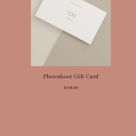
Photoshoot Gift Card
$
598.00