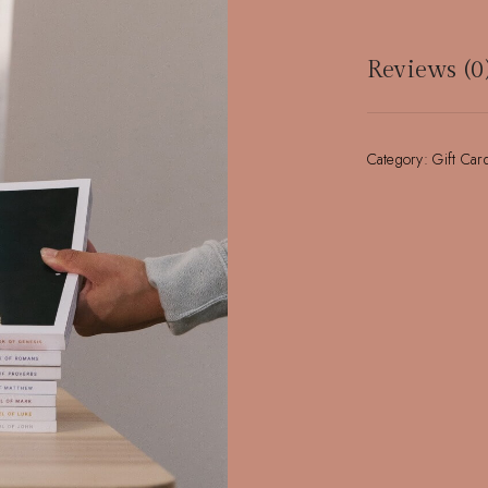
Reviews (0
There are no re
Category:
Gift Car
Be the first t
Votre adresse e
champs obligato
Your rating
*