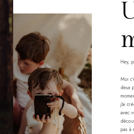
U
Hey, p
Moi c'
deux p
moment
j'ai c
avec v
découv
pas à 