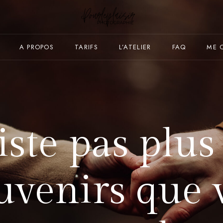
A PROPOS
TARIFS
L’ATELIER
FAQ
ME 
xiste pas plu
uvenirs que 