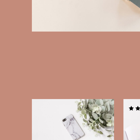
Rated
5.00
out o