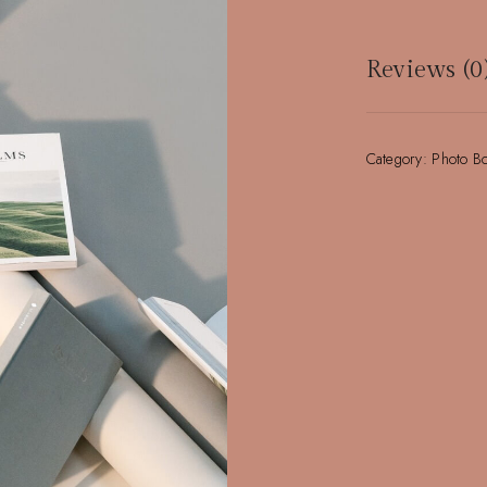
Reviews (0
There are no re
Category:
Photo B
Be the first to
Votre adresse e
champs obligato
Your rating
*